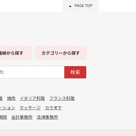
PAGE TOP
路線
から探す
カテゴリー
から探す
検索
理
焼肉
イタリア料理
フランス料理
ーション
マッサージ
カラオケ
病院
会計事務所
法律事務所