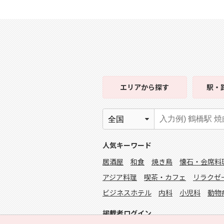
エリア
から探す
駅・
人気キーワード
居酒屋
和食
焼き鳥
懐石・会席料
アジア料理
喫茶・カフェ
リラクゼ
ビジネスホテル
内科
小児科
動物
掲載者ログイン