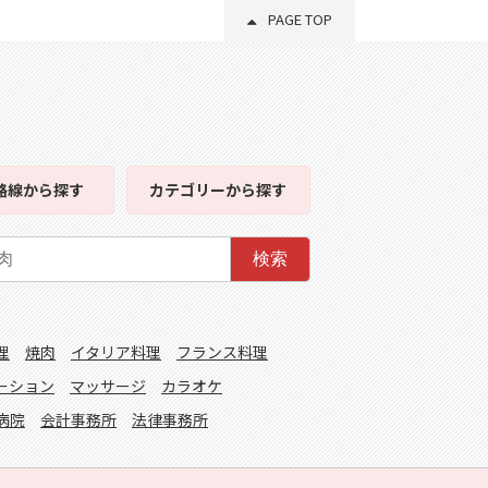
PAGE TOP
路線
から探す
カテゴリー
から探す
検索
理
焼肉
イタリア料理
フランス料理
ーション
マッサージ
カラオケ
病院
会計事務所
法律事務所