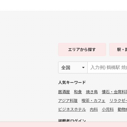
エリア
から探す
駅・
人気キーワード
居酒屋
和食
焼き鳥
懐石・会席料
アジア料理
喫茶・カフェ
リラクゼ
ビジネスホテル
内科
小児科
動物
掲載者ログイン