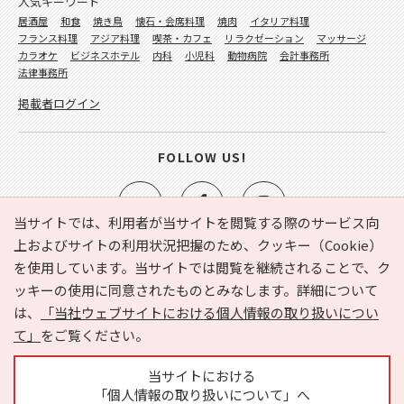
人気キーワード
居酒屋
和食
焼き鳥
懐石・会席料理
焼肉
イタリア料理
フランス料理
アジア料理
喫茶・カフェ
リラクゼーション
マッサージ
カラオケ
ビジネスホテル
内科
小児科
動物病院
会計事務所
法律事務所
掲載者ログイン
FOLLOW US!
当サイトでは、利用者が当サイトを閲覧する際のサービス向
上およびサイトの利用状況把握のため、クッキー（Cookie）
を使用しています。当サイトでは閲覧を継続されることで、ク
e-NAVITA（イーナビタ）とは？
お気に入り
ヘルプ
ッキーの使用に同意されたものとみなします。詳細について
利用規約
個人情報の取り扱いについて
運営会社
は、
「当社ウェブサイトにおける個人情報の取り扱いについ
サイトマップ
広告掲載に関するお問い合わせ
て」
をご覧ください。
サイトの内容に関するお問い合わせ
当サイトにおける
「個人情報の取り扱いについて」へ