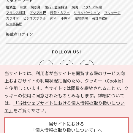
人気キーワード
居酒屋
和食
焼き鳥
懐石・会席料理
焼肉
イタリア料理
フランス料理
アジア料理
喫茶・カフェ
リラクゼーション
マッサージ
カラオケ
ビジネスホテル
内科
小児科
動物病院
会計事務所
法律事務所
掲載者ログイン
FOLLOW US!
当サイトでは、利用者が当サイトを閲覧する際のサービス向
上およびサイトの利用状況把握のため、クッキー（Cookie）
を使用しています。当サイトでは閲覧を継続されることで、ク
e-NAVITA（イーナビタ）とは？
お気に入り
ヘルプ
ッキーの使用に同意されたものとみなします。詳細について
利用規約
個人情報の取り扱いについて
運営会社
は、
「当社ウェブサイトにおける個人情報の取り扱いについ
サイトマップ
広告掲載に関するお問い合わせ
て」
をご覧ください。
サイトの内容に関するお問い合わせ
当サイトにおける
「個人情報の取り扱いについて」へ