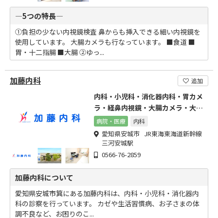
―5つの特長―
①負担の少ない内視鏡検査 鼻からも挿入できる細い内視鏡を
使用しています。 大腸カメラも行なっています。 ■食道 ■
胃・十二指腸 ■大腸 ②ゆっ...
加藤内科
追加
内科・小児科・消化器内科・胃カメ
ラ・経鼻内視鏡・大腸カメラ・大腸
内視鏡
病院・医療
内科
愛知県安城市 JR東海東海道新幹線
三河安城駅
0566-76-2859
加藤内科について
愛知県安城市箕にある加藤内科は、内科・小児科・消化器内
科の診察を行っています。 カゼや生活習慣病、お子さまの体
調不良など、お困りのこ...