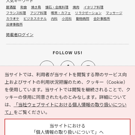
人気キーワード
居酒屋
和食
焼き鳥
懐石・会席料理
焼肉
イタリア料理
フランス料理
アジア料理
喫茶・カフェ
リラクゼーション
マッサージ
カラオケ
ビジネスホテル
内科
小児科
動物病院
会計事務所
法律事務所
掲載者ログイン
FOLLOW US!
当サイトでは、利用者が当サイトを閲覧する際のサービス向
上およびサイトの利用状況把握のため、クッキー（Cookie）
を使用しています。当サイトでは閲覧を継続されることで、ク
e-NAVITA（イーナビタ）とは？
お気に入り
ヘルプ
ッキーの使用に同意されたものとみなします。詳細について
利用規約
個人情報の取り扱いについて
運営会社
は、
「当社ウェブサイトにおける個人情報の取り扱いについ
サイトマップ
広告掲載に関するお問い合わせ
て」
をご覧ください。
サイトの内容に関するお問い合わせ
当サイトにおける
「個人情報の取り扱いについて」へ