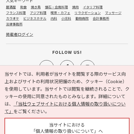
人気キーワード
居酒屋
和食
焼き鳥
懐石・会席料理
焼肉
イタリア料理
フランス料理
アジア料理
喫茶・カフェ
リラクゼーション
マッサージ
カラオケ
ビジネスホテル
内科
小児科
動物病院
会計事務所
法律事務所
掲載者ログイン
FOLLOW US!
当サイトでは、利用者が当サイトを閲覧する際のサービス向
上およびサイトの利用状況把握のため、クッキー（Cookie）
を使用しています。当サイトでは閲覧を継続されることで、ク
e-NAVITA（イーナビタ）とは？
お気に入り
ヘルプ
ッキーの使用に同意されたものとみなします。詳細について
利用規約
個人情報の取り扱いについて
運営会社
は、
「当社ウェブサイトにおける個人情報の取り扱いについ
サイトマップ
広告掲載に関するお問い合わせ
て」
をご覧ください。
サイトの内容に関するお問い合わせ
当サイトにおける
「個人情報の取り扱いについて」へ