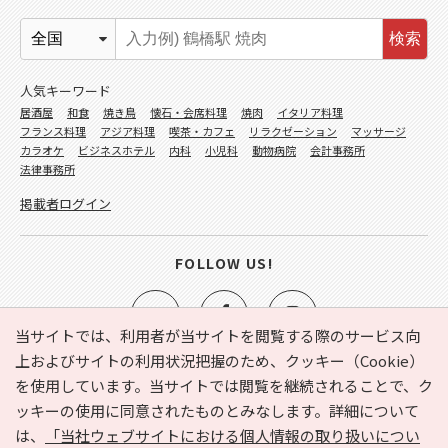
検索
人気キーワード
居酒屋
和食
焼き鳥
懐石・会席料理
焼肉
イタリア料理
フランス料理
アジア料理
喫茶・カフェ
リラクゼーション
マッサージ
カラオケ
ビジネスホテル
内科
小児科
動物病院
会計事務所
法律事務所
掲載者ログイン
FOLLOW US!
当サイトでは、利用者が当サイトを閲覧する際のサービス向
上およびサイトの利用状況把握のため、クッキー（Cookie）
を使用しています。当サイトでは閲覧を継続されることで、ク
e-NAVITA（イーナビタ）とは？
お気に入り
ヘルプ
ッキーの使用に同意されたものとみなします。詳細について
利用規約
個人情報の取り扱いについて
運営会社
は、
「当社ウェブサイトにおける個人情報の取り扱いについ