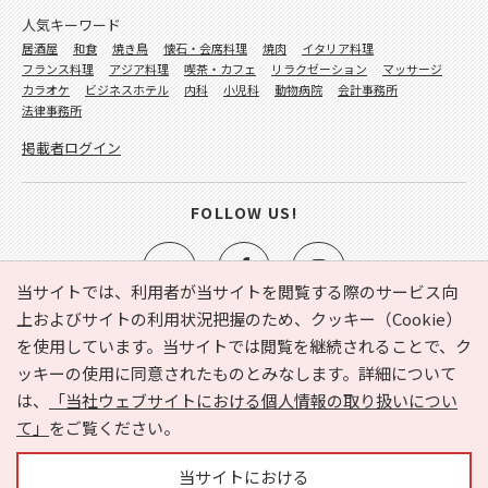
人気キーワード
居酒屋
和食
焼き鳥
懐石・会席料理
焼肉
イタリア料理
フランス料理
アジア料理
喫茶・カフェ
リラクゼーション
マッサージ
カラオケ
ビジネスホテル
内科
小児科
動物病院
会計事務所
法律事務所
掲載者ログイン
FOLLOW US!
当サイトでは、利用者が当サイトを閲覧する際のサービス向
上およびサイトの利用状況把握のため、クッキー（Cookie）
を使用しています。当サイトでは閲覧を継続されることで、ク
e-NAVITA（イーナビタ）とは？
お気に入り
ヘルプ
ッキーの使用に同意されたものとみなします。詳細について
利用規約
個人情報の取り扱いについて
運営会社
は、
「当社ウェブサイトにおける個人情報の取り扱いについ
サイトマップ
広告掲載に関するお問い合わせ
て」
をご覧ください。
サイトの内容に関するお問い合わせ
当サイトにおける