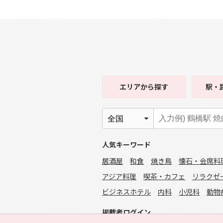
エリア
から探す
駅・
人気キーワード
居酒屋
和食
焼き鳥
懐石・会席料
アジア料理
喫茶・カフェ
リラクゼ
ビジネスホテル
内科
小児科
動物
掲載者ログイン