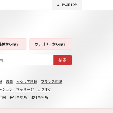
PAGE TOP
路線
から探す
カテゴリー
から探す
検索
理
焼肉
イタリア料理
フランス料理
ーション
マッサージ
カラオケ
病院
会計事務所
法律事務所