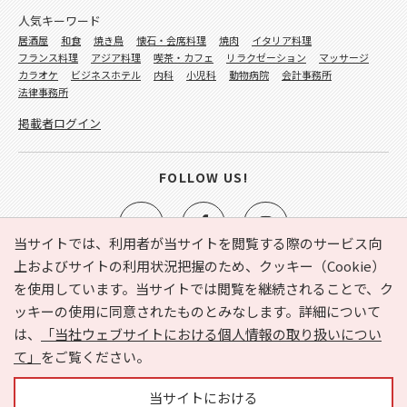
人気キーワード
居酒屋
和食
焼き鳥
懐石・会席料理
焼肉
イタリア料理
フランス料理
アジア料理
喫茶・カフェ
リラクゼーション
マッサージ
カラオケ
ビジネスホテル
内科
小児科
動物病院
会計事務所
法律事務所
掲載者ログイン
FOLLOW US!
当サイトでは、利用者が当サイトを閲覧する際のサービス向
上およびサイトの利用状況把握のため、クッキー（Cookie）
を使用しています。当サイトでは閲覧を継続されることで、ク
e-NAVITA（イーナビタ）とは？
お気に入り
ヘルプ
ッキーの使用に同意されたものとみなします。詳細について
利用規約
個人情報の取り扱いについて
運営会社
は、
「当社ウェブサイトにおける個人情報の取り扱いについ
サイトマップ
広告掲載に関するお問い合わせ
て」
をご覧ください。
サイトの内容に関するお問い合わせ
当サイトにおける