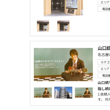
エリア
電話
山口
カテゴ
エリア
電話
山口統
指し続
1.依
す。 