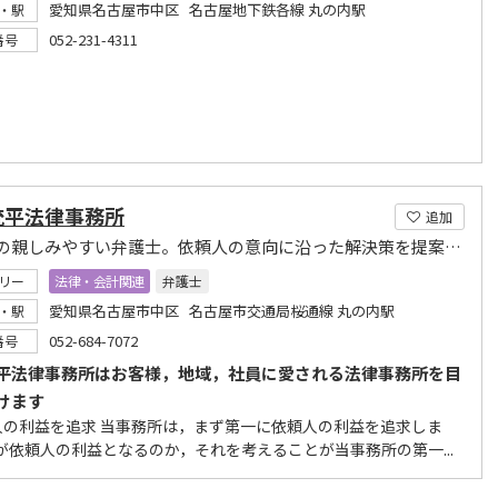
愛知県名古屋市中区 名古屋地下鉄各線 丸の内駅
・駅
052-231-4311
番号
統平法律事務所
追加
名古屋の親しみやすい弁護士。依頼人の意向に沿った解決策を提案いたします。お気軽にご相談を。
リー
法律・会計関連
弁護士
愛知県名古屋市中区 名古屋市交通局桜通線 丸の内駅
・駅
052-684-7072
番号
平法律事務所はお客様，地域，社員に愛される法律事務所を目
けます
頼人の利益を追求 当事務所は，まず第一に依頼人の利益を追求しま
何が依頼人の利益となるのか，それを考えることが当事務所の第一...