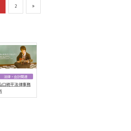
2
法律・会計関連
山口統平法律事務
所