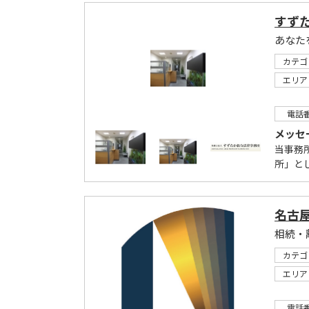
すず
あなた
カテゴ
エリア
電話
メッセ
当事務
所」と
名古
カテゴ
エリア
電話