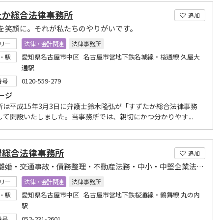
たか総合法律事務所
追加
を笑顔に。それが私たちのやりがいです。
リー
法律・会計関連
法律事務所
愛知県名古屋市中区 名古屋市営地下鉄名城線・桜通線 久屋大
・駅
通駅
0120-559-279
番号
ージ
所は平成15年3月3日に弁護士鈴木隆弘が「すずたか総合法律事務
して開設いたしました。当事務所では、親切にかつ分かりやす...
屋総合法律事務所
追加
相続・離婚・交通事故・債務整理・不動産法務・中小・中堅企業法務に特化しています
リー
法律・会計関連
法律事務所
愛知県名古屋市中区 名古屋市営地下鉄桜通線・鶴舞線 丸の内
・駅
駅
052-231-2601
番号