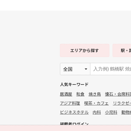
エリア
から探す
駅・
人気キーワード
居酒屋
和食
焼き鳥
懐石・会席料
アジア料理
喫茶・カフェ
リラクゼ
ビジネスホテル
内科
小児科
動物
掲載者ログイン