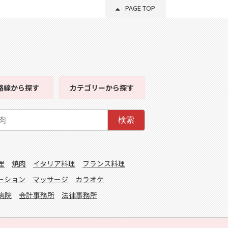
PAGE TOP
路線
から探す
カテゴリー
から探す
検索
理
焼肉
イタリア料理
フランス料理
ーション
マッサージ
カラオケ
病院
会計事務所
法律事務所