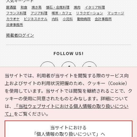
人気キーワード
居酒屋
和食
焼き鳥
懐石・会席料理
焼肉
イタリア料理
フランス料理
アジア料理
喫茶・カフェ
リラクゼーション
マッサージ
カラオケ
ビジネスホテル
内科
小児科
動物病院
会計事務所
法律事務所
掲載者ログイン
FOLLOW US!
当サイトでは、利用者が当サイトを閲覧する際のサービス向
上およびサイトの利用状況把握のため、クッキー（Cookie）
を使用しています。当サイトでは閲覧を継続されることで、ク
e-NAVITA（イーナビタ）とは？
お気に入り
ヘルプ
ッキーの使用に同意されたものとみなします。詳細について
利用規約
個人情報の取り扱いについて
運営会社
は、
「当社ウェブサイトにおける個人情報の取り扱いについ
サイトマップ
広告掲載に関するお問い合わせ
て」
をご覧ください。
サイトの内容に関するお問い合わせ
当サイトにおける
「個人情報の取り扱いについて」へ