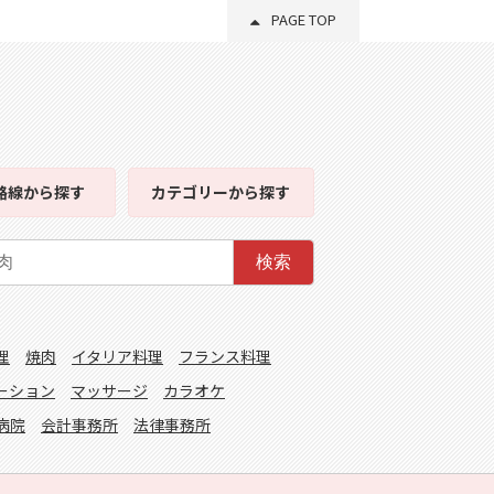
PAGE TOP
路線
から探す
カテゴリー
から探す
検索
理
焼肉
イタリア料理
フランス料理
ーション
マッサージ
カラオケ
病院
会計事務所
法律事務所