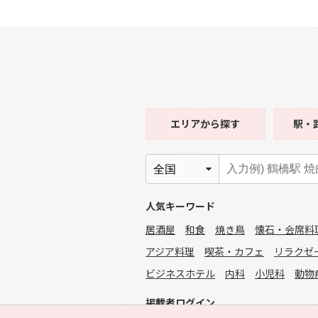
エリア
から探す
駅・
人気キーワード
居酒屋
和食
焼き鳥
懐石・会席料
アジア料理
喫茶・カフェ
リラクゼ
ビジネスホテル
内科
小児科
動物
掲載者ログイン