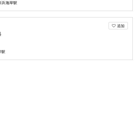
井浜海岸駅
追加
科
津駅