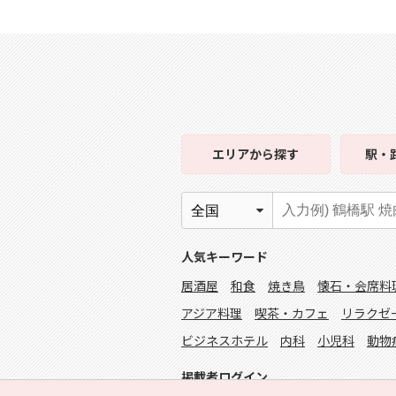
エリア
から探す
駅・
人気キーワード
居酒屋
和食
焼き鳥
懐石・会席料
アジア料理
喫茶・カフェ
リラクゼ
ビジネスホテル
内科
小児科
動物
掲載者ログイン