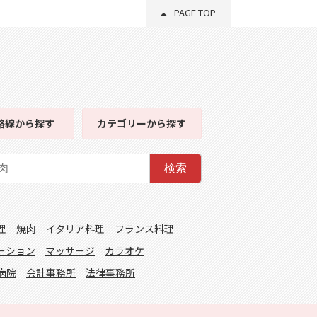
PAGE TOP
路線
から探す
カテゴリー
から探す
検索
理
焼肉
イタリア料理
フランス料理
ーション
マッサージ
カラオケ
病院
会計事務所
法律事務所