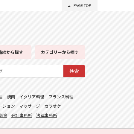
PAGE TOP
路線
から探す
カテゴリー
から探す
検索
理
焼肉
イタリア料理
フランス料理
ーション
マッサージ
カラオケ
病院
会計事務所
法律事務所