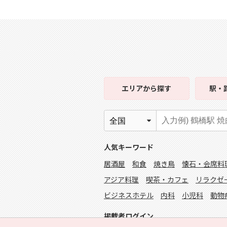
エリア
から探す
駅・
人気キーワード
居酒屋
和食
焼き鳥
懐石・会席料
アジア料理
喫茶・カフェ
リラクゼ
ビジネスホテル
内科
小児科
動物
掲載者ログイン