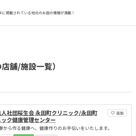
タに掲載されている
地元のお店の情報が満載！
の店舗/施設一覧）
法人社団桜生会 永田町クリニック/永田町
追加
ニック健康管理センター
康から作る健康へ、健康作りのお手伝いをいたします。