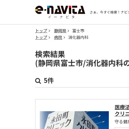
さぁ、今すぐ検索！
ナビ
トップ
静岡県
富士市
トップ
病院
消化器内科
検索結果
(静岡県富士市/消化器内科
5件
医療
クリ
守る健