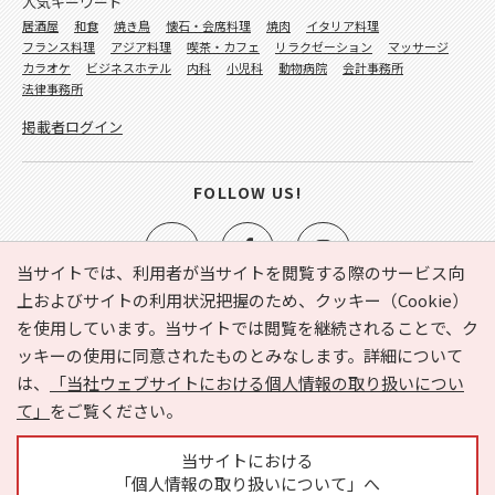
人気キーワード
居酒屋
和食
焼き鳥
懐石・会席料理
焼肉
イタリア料理
フランス料理
アジア料理
喫茶・カフェ
リラクゼーション
マッサージ
カラオケ
ビジネスホテル
内科
小児科
動物病院
会計事務所
法律事務所
掲載者ログイン
FOLLOW US!
当サイトでは、利用者が当サイトを閲覧する際のサービス向
上およびサイトの利用状況把握のため、クッキー（Cookie）
を使用しています。当サイトでは閲覧を継続されることで、ク
e-NAVITA（イーナビタ）とは？
お気に入り
ヘルプ
ッキーの使用に同意されたものとみなします。詳細について
利用規約
個人情報の取り扱いについて
運営会社
は、
「当社ウェブサイトにおける個人情報の取り扱いについ
サイトマップ
広告掲載に関するお問い合わせ
て」
をご覧ください。
サイトの内容に関するお問い合わせ
当サイトにおける
「個人情報の取り扱いについて」へ