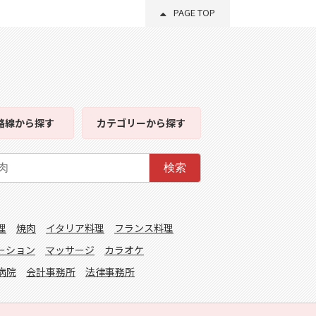
PAGE TOP
路線
から探す
カテゴリー
から探す
検索
理
焼肉
イタリア料理
フランス料理
ーション
マッサージ
カラオケ
病院
会計事務所
法律事務所