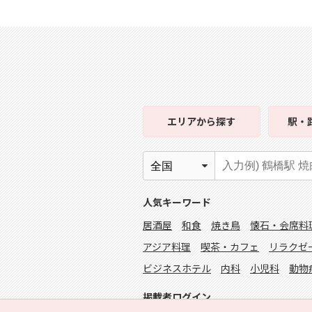
エリア
から探す
駅・
人気キーワード
居酒屋
和食
焼き鳥
懐石・会席料
アジア料理
喫茶・カフェ
リラクゼ
ビジネスホテル
内科
小児科
動物
掲載者ログイン