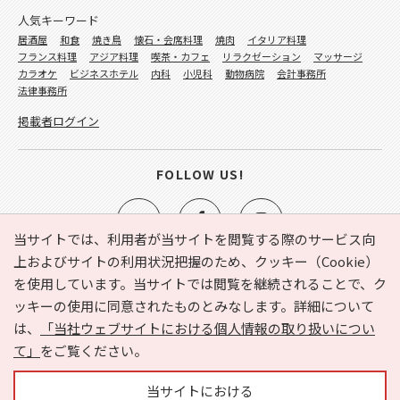
人気キーワード
居酒屋
和食
焼き鳥
懐石・会席料理
焼肉
イタリア料理
フランス料理
アジア料理
喫茶・カフェ
リラクゼーション
マッサージ
カラオケ
ビジネスホテル
内科
小児科
動物病院
会計事務所
法律事務所
掲載者ログイン
FOLLOW US!
当サイトでは、利用者が当サイトを閲覧する際のサービス向
上およびサイトの利用状況把握のため、クッキー（Cookie）
を使用しています。当サイトでは閲覧を継続されることで、ク
e-NAVITA（イーナビタ）とは？
お気に入り
ヘルプ
ッキーの使用に同意されたものとみなします。詳細について
利用規約
個人情報の取り扱いについて
運営会社
は、
「当社ウェブサイトにおける個人情報の取り扱いについ
サイトマップ
広告掲載に関するお問い合わせ
て」
をご覧ください。
サイトの内容に関するお問い合わせ
当サイトにおける