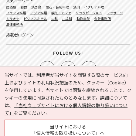
人気キーワード
居酒屋
和食
焼き鳥
懐石・会席料理
焼肉
イタリア料理
フランス料理
アジア料理
喫茶・カフェ
リラクゼーション
マッサージ
カラオケ
ビジネスホテル
内科
小児科
動物病院
会計事務所
法律事務所
掲載者ログイン
FOLLOW US!
当サイトでは、利用者が当サイトを閲覧する際のサービス向
上およびサイトの利用状況把握のため、クッキー（Cookie）
を使用しています。当サイトでは閲覧を継続されることで、ク
e-NAVITA（イーナビタ）とは？
お気に入り
ヘルプ
ッキーの使用に同意されたものとみなします。詳細について
利用規約
個人情報の取り扱いについて
運営会社
は、
「当社ウェブサイトにおける個人情報の取り扱いについ
サイトマップ
広告掲載に関するお問い合わせ
て」
をご覧ください。
サイトの内容に関するお問い合わせ
当サイトにおける
「個人情報の取り扱いについて」へ