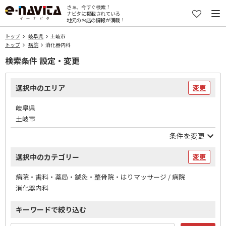
さぁ、今すぐ検索！
ナビタに掲載されている
地元のお店の情報が満載！
トップ
岐阜県
土岐市
トップ
病院
消化器内科
検索条件 設定・変更
選択中のエリア
変更
岐阜県
土岐市
条件を変更
選択中のカテゴリー
変更
病院・歯科・薬局・鍼灸・整骨院・はりマッサージ / 病院
消化器内科
キーワードで絞り込む