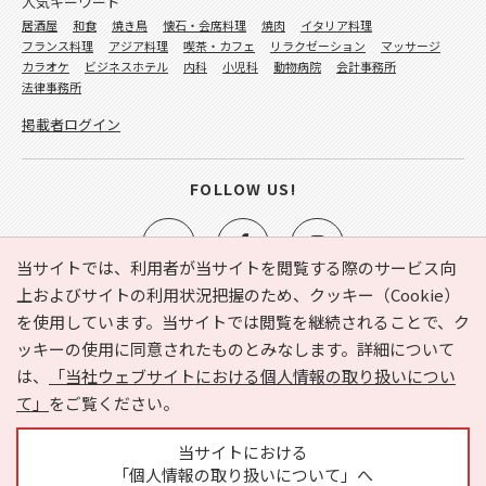
人気キーワード
居酒屋
和食
焼き鳥
懐石・会席料理
焼肉
イタリア料理
フランス料理
アジア料理
喫茶・カフェ
リラクゼーション
マッサージ
カラオケ
ビジネスホテル
内科
小児科
動物病院
会計事務所
法律事務所
掲載者ログイン
FOLLOW US!
当サイトでは、利用者が当サイトを閲覧する際のサービス向
上およびサイトの利用状況把握のため、クッキー（Cookie）
を使用しています。当サイトでは閲覧を継続されることで、ク
e-NAVITA（イーナビタ）とは？
お気に入り
ヘルプ
ッキーの使用に同意されたものとみなします。詳細について
利用規約
個人情報の取り扱いについて
運営会社
は、
「当社ウェブサイトにおける個人情報の取り扱いについ
サイトマップ
広告掲載に関するお問い合わせ
て」
をご覧ください。
サイトの内容に関するお問い合わせ
当サイトにおける
「個人情報の取り扱いについて」へ