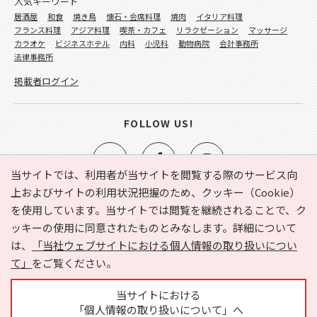
人気キーワード
居酒屋
和食
焼き鳥
懐石・会席料理
焼肉
イタリア料理
フランス料理
アジア料理
喫茶・カフェ
リラクゼーション
マッサージ
カラオケ
ビジネスホテル
内科
小児科
動物病院
会計事務所
法律事務所
掲載者ログイン
FOLLOW US!
当サイトでは、利用者が当サイトを閲覧する際のサービス向
上およびサイトの利用状況把握のため、クッキー（Cookie）
を使用しています。当サイトでは閲覧を継続されることで、ク
e-NAVITA（イーナビタ）とは？
お気に入り
ヘルプ
ッキーの使用に同意されたものとみなします。詳細について
利用規約
個人情報の取り扱いについて
運営会社
は、
「当社ウェブサイトにおける個人情報の取り扱いについ
サイトマップ
広告掲載に関するお問い合わせ
て」
をご覧ください。
サイトの内容に関するお問い合わせ
当サイトにおける
「個人情報の取り扱いについて」へ