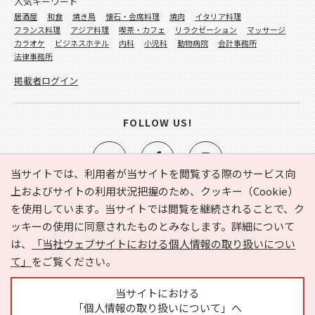
人気キーワード
居酒屋
和食
焼き鳥
懐石・会席料理
焼肉
イタリア料理
フランス料理
アジア料理
喫茶・カフェ
リラクゼーション
マッサージ
カラオケ
ビジネスホテル
内科
小児科
動物病院
会計事務所
法律事務所
掲載者ログイン
FOLLOW US!
当サイトでは、利用者が当サイトを閲覧する際のサービス向
上およびサイトの利用状況把握のため、クッキー（Cookie）
を使用しています。当サイトでは閲覧を継続されることで、ク
e-NAVITA（イーナビタ）とは？
お気に入り
ヘルプ
ッキーの使用に同意されたものとみなします。詳細について
利用規約
個人情報の取り扱いについて
運営会社
は、
「当社ウェブサイトにおける個人情報の取り扱いについ
サイトマップ
広告掲載に関するお問い合わせ
て」
をご覧ください。
サイトの内容に関するお問い合わせ
当サイトにおける
「個人情報の取り扱いについて」へ