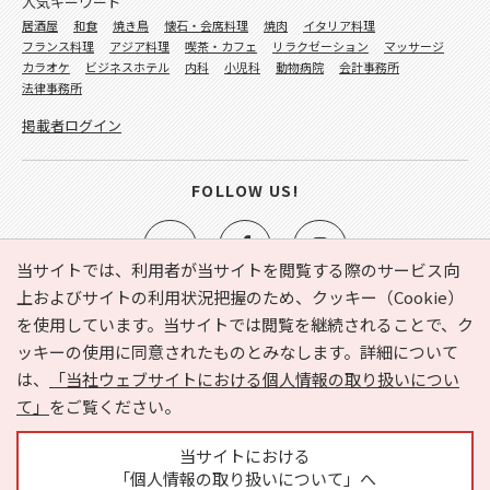
人気キーワード
居酒屋
和食
焼き鳥
懐石・会席料理
焼肉
イタリア料理
フランス料理
アジア料理
喫茶・カフェ
リラクゼーション
マッサージ
カラオケ
ビジネスホテル
内科
小児科
動物病院
会計事務所
法律事務所
掲載者ログイン
FOLLOW US!
当サイトでは、利用者が当サイトを閲覧する際のサービス向
上およびサイトの利用状況把握のため、クッキー（Cookie）
を使用しています。当サイトでは閲覧を継続されることで、ク
e-NAVITA（イーナビタ）とは？
お気に入り
ヘルプ
ッキーの使用に同意されたものとみなします。詳細について
利用規約
個人情報の取り扱いについて
運営会社
は、
「当社ウェブサイトにおける個人情報の取り扱いについ
サイトマップ
広告掲載に関するお問い合わせ
て」
をご覧ください。
サイトの内容に関するお問い合わせ
当サイトにおける
「個人情報の取り扱いについて」へ