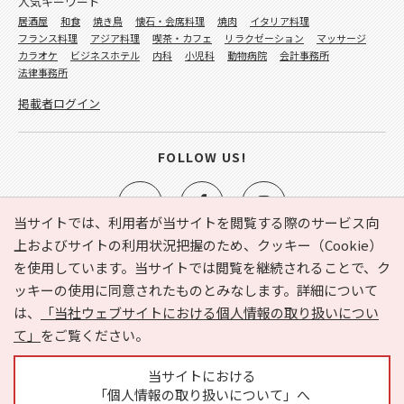
人気キーワード
居酒屋
和食
焼き鳥
懐石・会席料理
焼肉
イタリア料理
フランス料理
アジア料理
喫茶・カフェ
リラクゼーション
マッサージ
カラオケ
ビジネスホテル
内科
小児科
動物病院
会計事務所
法律事務所
掲載者ログイン
FOLLOW US!
当サイトでは、利用者が当サイトを閲覧する際のサービス向
上およびサイトの利用状況把握のため、クッキー（Cookie）
を使用しています。当サイトでは閲覧を継続されることで、ク
e-NAVITA（イーナビタ）とは？
お気に入り
ヘルプ
ッキーの使用に同意されたものとみなします。詳細について
利用規約
個人情報の取り扱いについて
運営会社
は、
「当社ウェブサイトにおける個人情報の取り扱いについ
サイトマップ
広告掲載に関するお問い合わせ
て」
をご覧ください。
サイトの内容に関するお問い合わせ
当サイトにおける
「個人情報の取り扱いについて」へ