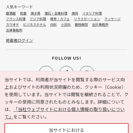
人気キーワード
居酒屋
和食
焼き鳥
懐石・会席料理
焼肉
イタリア料理
フランス料理
アジア料理
喫茶・カフェ
リラクゼーション
マッサージ
カラオケ
ビジネスホテル
内科
小児科
動物病院
会計事務所
法律事務所
掲載者ログイン
FOLLOW US!
当サイトでは、利用者が当サイトを閲覧する際のサービス向
上およびサイトの利用状況把握のため、クッキー（Cookie）
を使用しています。当サイトでは閲覧を継続されることで、ク
e-NAVITA（イーナビタ）とは？
お気に入り
ヘルプ
ッキーの使用に同意されたものとみなします。詳細について
利用規約
個人情報の取り扱いについて
運営会社
は、
「当社ウェブサイトにおける個人情報の取り扱いについ
サイトマップ
広告掲載に関するお問い合わせ
て」
をご覧ください。
サイトの内容に関するお問い合わせ
当サイトにおける