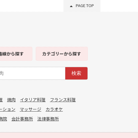
PAGE TOP
路線
から探す
カテゴリー
から探す
検索
理
焼肉
イタリア料理
フランス料理
ーション
マッサージ
カラオケ
病院
会計事務所
法律事務所