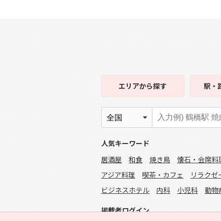
エリア
から探す
駅・
人気キーワード
居酒屋
和食
焼き鳥
懐石・会席料
アジア料理
喫茶・カフェ
リラクゼ
ビジネスホテル
内科
小児科
動物
掲載者ログイン