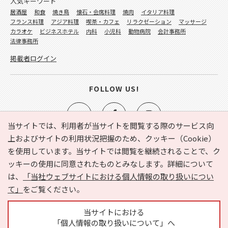
人気キーワード
居酒屋
和食
焼き鳥
懐石・会席料理
焼肉
イタリア料理
フランス料理
アジア料理
喫茶・カフェ
リラクゼーション
マッサージ
カラオケ
ビジネスホテル
内科
小児科
動物病院
会計事務所
法律事務所
掲載者ログイン
FOLLOW US!
当サイトでは、利用者が当サイトを閲覧する際のサービス向
上およびサイトの利用状況把握のため、クッキー（Cookie）
を使用しています。当サイトでは閲覧を継続されることで、ク
e-NAVITA（イーナビタ）とは？
お気に入り
ヘルプ
ッキーの使用に同意されたものとみなします。詳細について
利用規約
個人情報の取り扱いについて
運営会社
は、
「当社ウェブサイトにおける個人情報の取り扱いについ
サイトマップ
広告掲載に関するお問い合わせ
て」
をご覧ください。
サイトの内容に関するお問い合わせ
当サイトにおける
「個人情報の取り扱いについて」へ