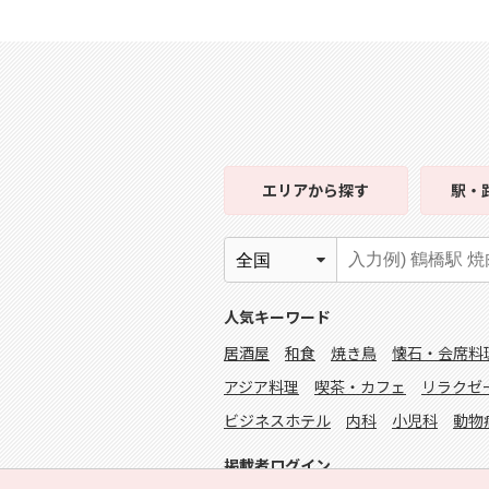
エリア
から探す
駅・
人気キーワード
居酒屋
和食
焼き鳥
懐石・会席料
アジア料理
喫茶・カフェ
リラクゼ
ビジネスホテル
内科
小児科
動物
掲載者ログイン