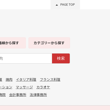
PAGE TOP
路線
から探す
カテゴリー
から探す
検索
理
焼肉
イタリア料理
フランス料理
ーション
マッサージ
カラオケ
病院
会計事務所
法律事務所