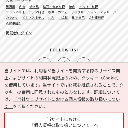
人気キーワード
居酒屋
和食
焼き鳥
懐石・会席料理
焼肉
イタリア料理
フランス料理
アジア料理
喫茶・カフェ
リラクゼーション
マッサージ
カラオケ
ビジネスホテル
内科
小児科
動物病院
会計事務所
法律事務所
掲載者ログイン
FOLLOW US!
当サイトでは、利用者が当サイトを閲覧する際のサービス向
上およびサイトの利用状況把握のため、クッキー（Cookie）
を使用しています。当サイトでは閲覧を継続されることで、ク
e-NAVITA（イーナビタ）とは？
お気に入り
ヘルプ
ッキーの使用に同意されたものとみなします。詳細について
利用規約
個人情報の取り扱いについて
運営会社
は、
「当社ウェブサイトにおける個人情報の取り扱いについ
サイトマップ
広告掲載に関するお問い合わせ
て」
をご覧ください。
サイトの内容に関するお問い合わせ
当サイトにおける
「個人情報の取り扱いについて」へ