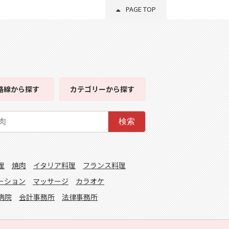
PAGE TOP
路線
から探す
カテゴリー
から探す
検索
理
焼肉
イタリア料理
フランス料理
ーション
マッサージ
カラオケ
病院
会計事務所
法律事務所