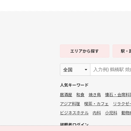
エリア
から探す
駅・
人気キーワード
居酒屋
和食
焼き鳥
懐石・会席料
アジア料理
喫茶・カフェ
リラクゼ
ビジネスホテル
内科
小児科
動物
掲載者ログイン