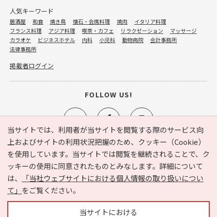
人気キーワード
居酒屋
和食
焼き鳥
懐石・会席料理
焼肉
イタリア料理
フランス料理
アジア料理
喫茶・カフェ
リラクゼーション
マッサージ
カラオケ
ビジネスホテル
内科
小児科
動物病院
会計事務所
法律事務所
掲載者ログイン
FOLLOW US!
当サイトでは、利用者が当サイトを閲覧する際のサービス向
上およびサイトの利用状況把握のため、クッキー（Cookie）
を使用しています。当サイトでは閲覧を継続されることで、ク
e-NAVITA（イーナビタ）とは？
お気に入り
ヘルプ
ッキーの使用に同意されたものとみなします。詳細について
利用規約
個人情報の取り扱いについて
運営会社
は、
「当社ウェブサイトにおける個人情報の取り扱いについ
サイトマップ
広告掲載に関するお問い合わせ
て」
をご覧ください。
サイトの内容に関するお問い合わせ
当サイトにおける