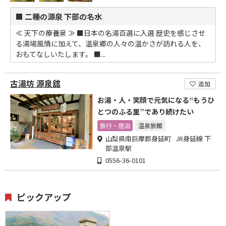
■ 二種の源泉 下部の名水
≪ 天下の療養泉 ≫ ■日本の名湯百選に入選 歴史を感じさせ
る湯場風情に加えて、温泉郷の人々の温かさが訪れる人を、
おもてなしいたします。 ■...
古湯坊 源泉舘
追加
お湯・人・笑顔で元気になる“もうひ
とつのふる里”であり続けたい
旅行・宿泊
温泉旅館
山梨県南巨摩郡身延町 JR身延線 下
部温泉駅
0556-36-0101
ピックアップ