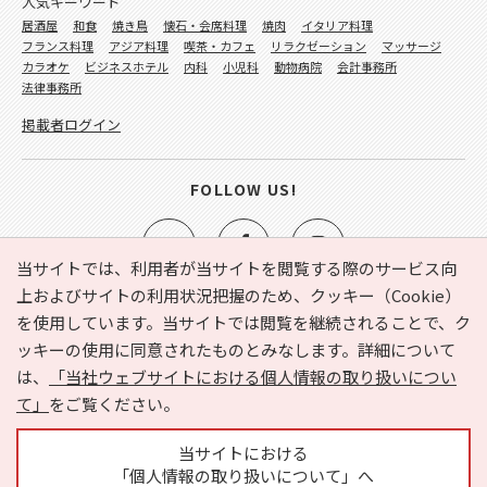
人気キーワード
居酒屋
和食
焼き鳥
懐石・会席料理
焼肉
イタリア料理
フランス料理
アジア料理
喫茶・カフェ
リラクゼーション
マッサージ
カラオケ
ビジネスホテル
内科
小児科
動物病院
会計事務所
法律事務所
掲載者ログイン
FOLLOW US!
当サイトでは、利用者が当サイトを閲覧する際のサービス向
上およびサイトの利用状況把握のため、クッキー（Cookie）
を使用しています。当サイトでは閲覧を継続されることで、ク
e-NAVITA（イーナビタ）とは？
お気に入り
ヘルプ
ッキーの使用に同意されたものとみなします。詳細について
利用規約
個人情報の取り扱いについて
運営会社
は、
「当社ウェブサイトにおける個人情報の取り扱いについ
サイトマップ
広告掲載に関するお問い合わせ
て」
をご覧ください。
サイトの内容に関するお問い合わせ
当サイトにおける
「個人情報の取り扱いについて」へ