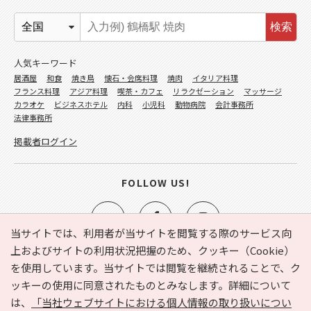
検索
人気キーワード
居酒屋
和食
焼き鳥
懐石・会席料理
焼肉
イタリア料理
フランス料理
アジア料理
喫茶・カフェ
リラクゼーション
マッサージ
カラオケ
ビジネスホテル
内科
小児科
動物病院
会計事務所
法律事務所
掲載者ログイン
FOLLOW US!
当サイトでは、利用者が当サイトを閲覧する際のサービス向
上およびサイトの利用状況把握のため、クッキー（Cookie）
を使用しています。当サイトでは閲覧を継続されることで、ク
e-NAVITA（イーナビタ）とは？
お気に入り
ヘルプ
ッキーの使用に同意されたものとみなします。詳細について
利用規約
個人情報の取り扱いについて
運営会社
は、
「当社ウェブサイトにおける個人情報の取り扱いについ