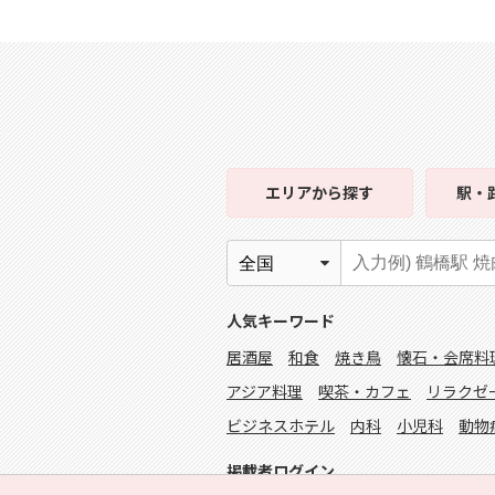
エリア
から探す
駅・
人気キーワード
居酒屋
和食
焼き鳥
懐石・会席料
アジア料理
喫茶・カフェ
リラクゼ
ビジネスホテル
内科
小児科
動物
掲載者ログイン