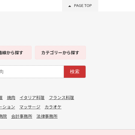
PAGE TOP
路線
から探す
カテゴリー
から探す
検索
理
焼肉
イタリア料理
フランス料理
ーション
マッサージ
カラオケ
病院
会計事務所
法律事務所