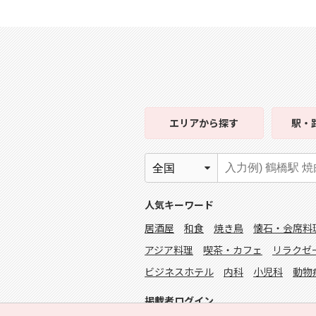
エリア
から探す
駅・
人気キーワード
居酒屋
和食
焼き鳥
懐石・会席料
アジア料理
喫茶・カフェ
リラクゼ
ビジネスホテル
内科
小児科
動物
掲載者ログイン