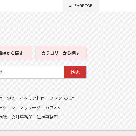
PAGE TOP
路線
から探す
カテゴリー
から探す
検索
理
焼肉
イタリア料理
フランス料理
ーション
マッサージ
カラオケ
病院
会計事務所
法律事務所