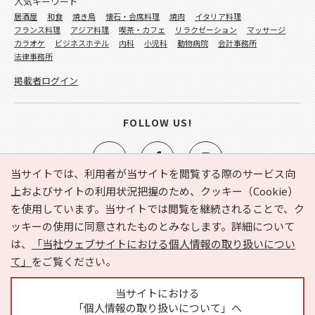
人気キーワード
居酒屋
和食
焼き鳥
懐石・会席料理
焼肉
イタリア料理
フランス料理
アジア料理
喫茶・カフェ
リラクゼーション
マッサージ
カラオケ
ビジネスホテル
内科
小児科
動物病院
会計事務所
法律事務所
掲載者ログイン
FOLLOW US!
当サイトでは、利用者が当サイトを閲覧する際のサービス向
上およびサイトの利用状況把握のため、クッキー（Cookie）
を使用しています。当サイトでは閲覧を継続されることで、ク
e-NAVITA（イーナビタ）とは？
お気に入り
ヘルプ
ッキーの使用に同意されたものとみなします。詳細について
利用規約
個人情報の取り扱いについて
運営会社
は、
「当社ウェブサイトにおける個人情報の取り扱いについ
サイトマップ
広告掲載に関するお問い合わせ
て」
をご覧ください。
サイトの内容に関するお問い合わせ
当サイトにおける
「個人情報の取り扱いについて」へ