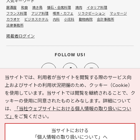
人気キーワード
居酒屋
和食
焼き鳥
懐石・会席料理
焼肉
イタリア料理
フランス料理
アジア料理
喫茶・カフェ
リラクゼーション
マッサージ
カラオケ
ビジネスホテル
内科
小児科
動物病院
会計事務所
法律事務所
掲載者ログイン
FOLLOW US!
当サイトでは、利用者が当サイトを閲覧する際のサービス向
上およびサイトの利用状況把握のため、クッキー（Cookie）
を使用しています。当サイトでは閲覧を継続されることで、ク
e-NAVITA（イーナビタ）とは？
お気に入り
ヘルプ
ッキーの使用に同意されたものとみなします。詳細について
利用規約
個人情報の取り扱いについて
運営会社
は、
「当社ウェブサイトにおける個人情報の取り扱いについ
サイトマップ
広告掲載に関するお問い合わせ
て」
をご覧ください。
サイトの内容に関するお問い合わせ
当サイトにおける
「個人情報の取り扱いについて」へ