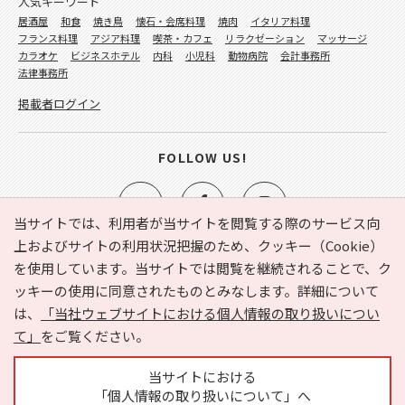
人気キーワード
居酒屋
和食
焼き鳥
懐石・会席料理
焼肉
イタリア料理
フランス料理
アジア料理
喫茶・カフェ
リラクゼーション
マッサージ
カラオケ
ビジネスホテル
内科
小児科
動物病院
会計事務所
法律事務所
掲載者ログイン
FOLLOW US!
当サイトでは、利用者が当サイトを閲覧する際のサービス向
上およびサイトの利用状況把握のため、クッキー（Cookie）
を使用しています。当サイトでは閲覧を継続されることで、ク
e-NAVITA（イーナビタ）とは？
お気に入り
ヘルプ
ッキーの使用に同意されたものとみなします。詳細について
利用規約
個人情報の取り扱いについて
運営会社
は、
「当社ウェブサイトにおける個人情報の取り扱いについ
サイトマップ
広告掲載に関するお問い合わせ
て」
をご覧ください。
サイトの内容に関するお問い合わせ
当サイトにおける
「個人情報の取り扱いについて」へ