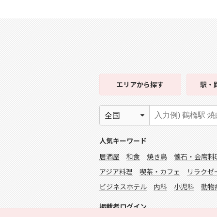
エリア
から探す
駅・
人気キーワード
居酒屋
和食
焼き鳥
懐石・会席料
アジア料理
喫茶・カフェ
リラクゼ
ビジネスホテル
内科
小児科
動物
掲載者ログイン