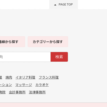
PAGE TOP
路線
から探す
カテゴリー
から探す
検索
理
焼肉
イタリア料理
フランス料理
ーション
マッサージ
カラオケ
病院
会計事務所
法律事務所