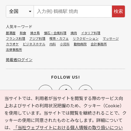
検索
人気キーワード
居酒屋
和食
焼き鳥
懐石・会席料理
焼肉
イタリア料理
フランス料理
アジア料理
喫茶・カフェ
リラクゼーション
マッサージ
カラオケ
ビジネスホテル
内科
小児科
動物病院
会計事務所
法律事務所
掲載者ログイン
FOLLOW US!
当サイトでは、利用者が当サイトを閲覧する際のサービス向
上およびサイトの利用状況把握のため、クッキー（Cookie）
を使用しています。当サイトでは閲覧を継続されることで、ク
e-NAVITA（イーナビタ）とは？
お気に入り
ヘルプ
ッキーの使用に同意されたものとみなします。詳細について
利用規約
個人情報の取り扱いについて
運営会社
は、
「当社ウェブサイトにおける個人情報の取り扱いについ