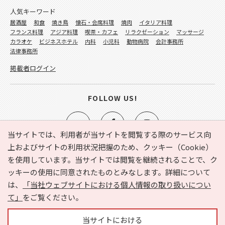
人気キーワード
居酒屋
和食
焼き鳥
懐石・会席料理
焼肉
イタリア料理
フランス料理
アジア料理
喫茶・カフェ
リラクゼーション
マッサージ
カラオケ
ビジネスホテル
内科
小児科
動物病院
会計事務所
法律事務所
掲載者ログイン
FOLLOW US!
当サイトでは、利用者が当サイトを閲覧する際のサービス向
上およびサイトの利用状況把握のため、クッキー（Cookie）
を使用しています。当サイトでは閲覧を継続されることで、ク
e-NAVITA（イーナビタ）とは？
お気に入り
ヘルプ
ッキーの使用に同意されたものとみなします。詳細について
利用規約
個人情報の取り扱いについて
運営会社
は、
「当社ウェブサイトにおける個人情報の取り扱いについ
サイトマップ
広告掲載に関するお問い合わせ
て」
をご覧ください。
サイトの内容に関するお問い合わせ
当サイトにおける