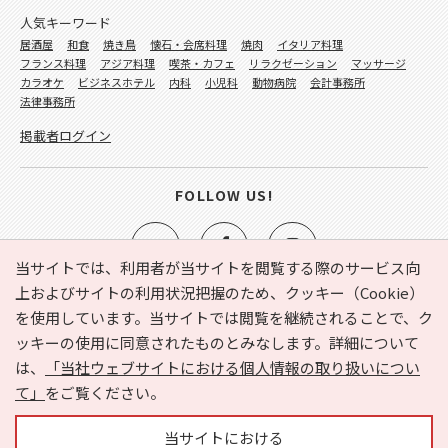
人気キーワード
居酒屋
和食
焼き鳥
懐石・会席料理
焼肉
イタリア料理
フランス料理
アジア料理
喫茶・カフェ
リラクゼーション
マッサージ
カラオケ
ビジネスホテル
内科
小児科
動物病院
会計事務所
法律事務所
掲載者ログイン
FOLLOW US!
当サイトでは、利用者が当サイトを閲覧する際のサービス向
上およびサイトの利用状況把握のため、クッキー（Cookie）
を使用しています。当サイトでは閲覧を継続されることで、ク
e-NAVITA（イーナビタ）とは？
お気に入り
ヘルプ
ッキーの使用に同意されたものとみなします。詳細について
利用規約
個人情報の取り扱いについて
運営会社
は、
「当社ウェブサイトにおける個人情報の取り扱いについ
サイトマップ
広告掲載に関するお問い合わせ
て」
をご覧ください。
サイトの内容に関するお問い合わせ
当サイトにおける