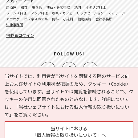
人気キーワード
居酒屋
和食
焼き鳥
懐石・会席料理
焼肉
イタリア料理
フランス料理
アジア料理
喫茶・カフェ
リラクゼーション
マッサージ
カラオケ
ビジネスホテル
内科
小児科
動物病院
会計事務所
法律事務所
掲載者ログイン
FOLLOW US!
当サイトでは、利用者が当サイトを閲覧する際のサービス向
上およびサイトの利用状況把握のため、クッキー（Cookie）
を使用しています。当サイトでは閲覧を継続されることで、ク
e-NAVITA（イーナビタ）とは？
お気に入り
ヘルプ
ッキーの使用に同意されたものとみなします。詳細について
利用規約
個人情報の取り扱いについて
運営会社
は、
「当社ウェブサイトにおける個人情報の取り扱いについ
サイトマップ
広告掲載に関するお問い合わせ
て」
をご覧ください。
サイトの内容に関するお問い合わせ
当サイトにおける
「個人情報の取り扱いについて」へ