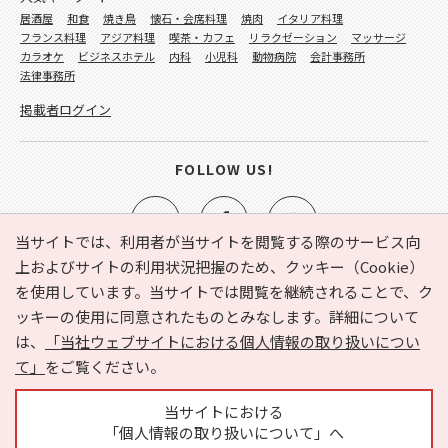
居酒屋
和食
焼き鳥
懐石・会席料理
焼肉
イタリア料理
フランス料理
アジア料理
喫茶・カフェ
リラクゼーション
マッサージ
カラオケ
ビジネスホテル
内科
小児科
動物病院
会計事務所
法律事務所
掲載者ログイン
FOLLOW US!
当サイトでは、利用者が当サイトを閲覧する際のサービス向
上およびサイトの利用状況把握のため、クッキー（Cookie）
を使用しています。当サイトでは閲覧を継続されることで、ク
e-NAVITA（イーナビタ）とは？
お気に入り
ヘルプ
ッキーの使用に同意されたものとみなします。詳細について
利用規約
個人情報の取り扱いについて
運営会社
は、
「当社ウェブサイトにおける個人情報の取り扱いについ
サイトマップ
広告掲載に関するお問い合わせ
て」
をご覧ください。
サイトの内容に関するお問い合わせ
当サイトにおける
「個人情報の取り扱いについて」へ