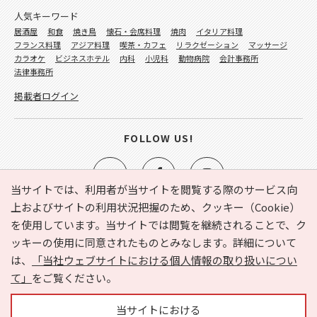
人気キーワード
居酒屋
和食
焼き鳥
懐石・会席料理
焼肉
イタリア料理
フランス料理
アジア料理
喫茶・カフェ
リラクゼーション
マッサージ
カラオケ
ビジネスホテル
内科
小児科
動物病院
会計事務所
法律事務所
掲載者ログイン
FOLLOW US!
当サイトでは、利用者が当サイトを閲覧する際のサービス向
上およびサイトの利用状況把握のため、クッキー（Cookie）
を使用しています。当サイトでは閲覧を継続されることで、ク
e-NAVITA（イーナビタ）とは？
お気に入り
ヘルプ
ッキーの使用に同意されたものとみなします。詳細について
利用規約
個人情報の取り扱いについて
運営会社
は、
「当社ウェブサイトにおける個人情報の取り扱いについ
サイトマップ
広告掲載に関するお問い合わせ
て」
をご覧ください。
サイトの内容に関するお問い合わせ
当サイトにおける