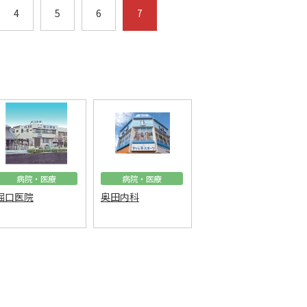
4
5
6
7
病院・医療
病院・医療
堀口医院
奥田内科