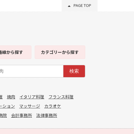
PAGE TOP
路線
から探す
カテゴリー
から探す
検索
理
焼肉
イタリア料理
フランス料理
ーション
マッサージ
カラオケ
病院
会計事務所
法律事務所