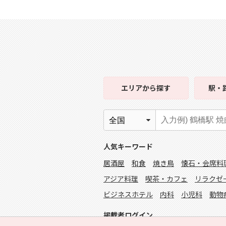
エリア
から探す
駅・
人気キーワード
居酒屋
和食
焼き鳥
懐石・会席料
アジア料理
喫茶・カフェ
リラクゼ
ビジネスホテル
内科
小児科
動物
掲載者ログイン